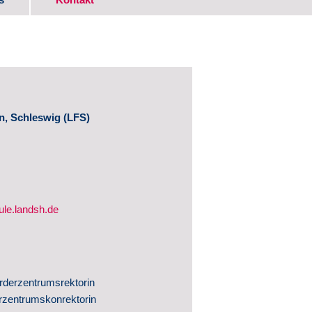
ads
itwirkung
, Schleswig (LFS)
le.landsh.de
ntwicklung
hte
rderzentrumsrektorin
ntlichungen
rzentrumskonrektorin