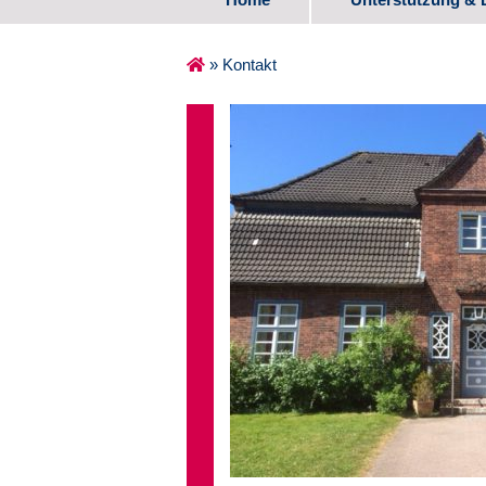
Spezifische Ange
»
Kontakt
Erste Lebensjahr
Schulalter
Übergang Schule
Medienzentrum
Erfahrungsberich