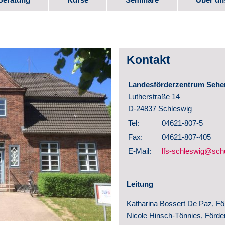
bote
Kurs-Programm
Seminar-Programm
Stellen
e
Downlo
Kontakt
Elternm
Landesförderzentrum Sehen
 Beruf
Verein
Lutherstraße 14
D-24837 Schleswig
Partner
Tel:
04621-807-5
Fax:
04621-807-405
te
Videos
E-Mail:
lfs-schleswig@schu
Schul­e
Leitung
Geschic
Katharina Bossert De Paz, Fö
Veröffe
Nicole Hinsch-Tönnies, Förde