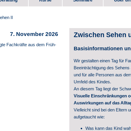
bote
Kurs-Programm
Seminar-Programm
Stellen
ehen II
e
Downlo
7. November 2026
Zwischen Sehen u
Elternm
ligte Fachkräfte aus dem Früh-
Basisinformationen un
 Beruf
Verein
Wir gestalten einen Tag für Fa
Beeinträchtigung des Sehens
Partner
und für alle Personen aus de
Umfeld des Kindes.
te
Videos
An diesem Tag liegt der Sch
Visuelle Einschränkungen o
Schul­e
Auswirkungen auf das Allta
Geschic
Vielleicht sind bei den Elter
aufgetaucht wie:
Veröffe
Was kann das Kind wa