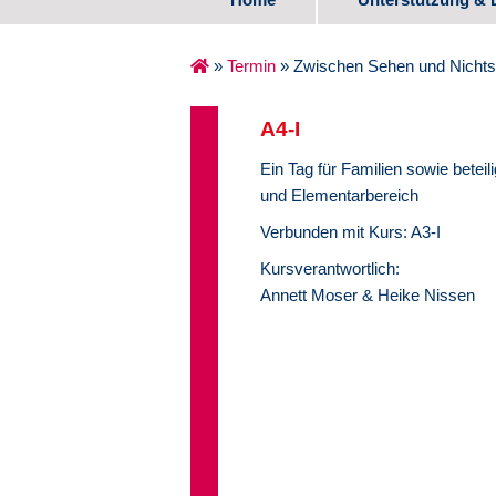
Spezifische Ange
»
Termin
»
Zwischen Sehen und Nichts
Erste Lebensjahr
A4-I
Schulalter
Ein Tag für Familien sowie betei
und Elementarbereich
Übergang Schule
Verbunden mit Kurs: A3-I
Medienzentrum
Kursverantwortlich:
Annett Moser & Heike Nissen
Erfahrungsberich