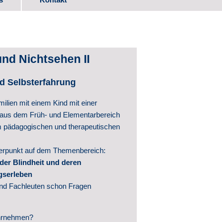
ads
nd Nichtsehen II
itwirkung
d Selbsterfahrung
milien mit einem Kind mit einer
 aus dem Früh- und Elementarbereich
m pädagogischen und therapeutischen
werpunkt auf dem Themenbereich:
der Blindheit und deren
ntwicklung
gserleben
hte
n und Fachleuten schon Fragen
ntlichungen
hrnehmen?