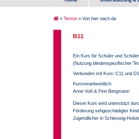
Spezifische Ange
»
Termin
»
Von hier nach da
Erste Lebensjahr
B11
Schulalter
Ein Kurs für Schüler und Schüler
Übergang Schule
(Nutzung blindenspezifischer Te
Medienzentrum
Verbunden mit Kurs: C11 und D
Kursverantwortlich:
Erfahrungsberich
Anne Voß & Finn Bergmann
Dieser Kurs wird unterstützt dur
Förderung sehgeschädigter Kind
Jugendlicher in Schleswig-Holste