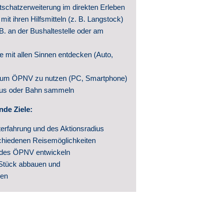
tschatzerweiterung im direkten Erleben
& Archiv
t ihren Hilfsmitteln (z. B. Langstock)
 B. an der Bushaltestelle oder am
 mit allen Sinnen entdecken (Auto,
n, um ÖPNV zu nutzen (PC, Smartphone)
Bus oder Bahn sammeln
nde Ziele:
erfahrung und des Aktionsradius
chiedenen Reisemöglichkeiten
 des ÖPNV entwickeln
Stück abbauen und
ben