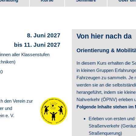
bote
Kurs-Programm
Seminar-Programm
Stellen
e
Downlo
8. Juni 2027
Von hier nach da
Elternm
bis 11. Juni 2027
Orientierung & Mobilit
innen aller Klassenstufen
 Beruf
Verein
chniken)
In diesem Kurs erhalten die S
in kleinen Gruppen Erfahrung
Partner
10
Fahrzeugen zu sammeln. Je n
werden sie an die selbstständi
te
Videos
herangeführt, indem sie klein
Nahverkehr (ÖPNV) erleben un
Schul­e
ch den Verein zur
Folgende Inhalte stehen im 
er und
Geschic
in e. V.
Erleben von ersten und
Straßenverkehr (Geräus
Veröffe
Straßenquerung)