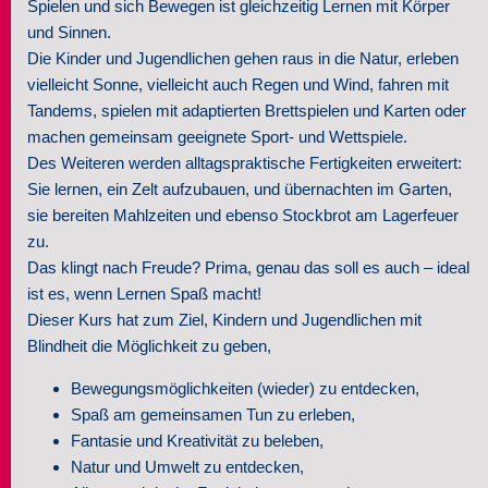
Spielen und sich Bewegen ist gleichzeitig Lernen mit Körper
und Sinnen.
Die Kinder und Jugendlichen gehen raus in die Natur, erleben
vielleicht Sonne, vielleicht auch Regen und Wind, fahren mit
Tandems, spielen mit adaptierten Brettspielen und Karten oder
machen gemeinsam geeignete Sport- und Wettspiele.
Des Weiteren werden alltagspraktische Fertigkeiten erweitert:
Sie lernen, ein Zelt aufzubauen, und übernachten im Garten,
sie bereiten Mahlzeiten und ebenso Stockbrot am Lagerfeuer
zu.
Das klingt nach Freude? Prima, genau das soll es auch – ideal
ist es, wenn Lernen Spaß macht!
Dieser Kurs hat zum Ziel, Kindern und Jugendlichen mit
Blindheit die Möglichkeit zu geben,
Bewegungsmöglichkeiten (wieder) zu entdecken,
Spaß am gemeinsamen Tun zu erleben,
Fantasie und Kreativität zu beleben,
Natur und Umwelt zu entdecken,