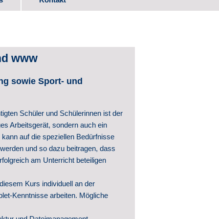
ads
nd www
itwirkung
ng sowie Sport- und
tigten Schüler und Schülerinnen ist der
ges Arbeitsgerät, sondern auch ein
r kann auf die speziellen Bedürfnisse
 werden und so dazu beitragen, dass
folgreich am Unterricht beteiligen
ntwicklung
hte
iesem Kurs individuell an der
blet-Kenntnisse arbeiten. Mögliche
ntlichungen
ruktur und Dateimanagement