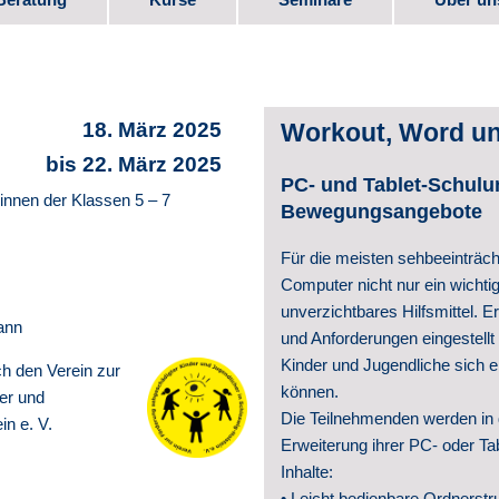
bote
Kurs-Programm
Seminar-Programm
Stellen
e
Downlo
18. März 2025
Workout, Word u
Elternm
bis 22. März 2025
PC- und Tablet-Schulu
innen der Klassen 5 – 7
 Beruf
Verein
Bewegungsangebote
Für die meisten sehbeeinträch
Partner
Computer nicht nur ein wichti
unverzichtbares Hilfsmittel. E
te
Videos
ann
und Anforderungen eingestellt
Kinder und Jugendliche sich er
Schul­e
ch den Verein zur
können.
er und
Geschic
Die Teilnehmenden werden in d
in e. V.
Erweiterung ihrer PC- oder Ta
Veröffe
Inhalte:
• Leicht bedienbare Ordnerst