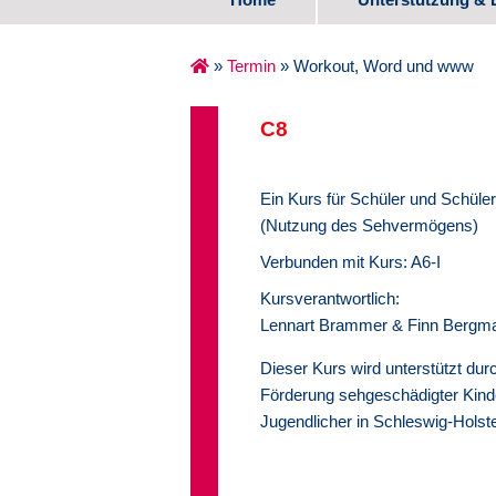
Spezifische Ange
»
Termin
»
Workout, Word und www
Erste Lebensjahr
C8
Schulalter
Ein Kurs für Schüler und Schüler
Übergang Schule
(Nutzung des Sehvermögens)
Medienzentrum
Verbunden mit Kurs: A6-I
Kursverantwortlich:
Erfahrungsberich
Lennart Brammer & Finn Bergm
Dieser Kurs wird unterstützt dur
Förderung sehgeschädigter Kind
Jugendlicher in Schleswig-Holste