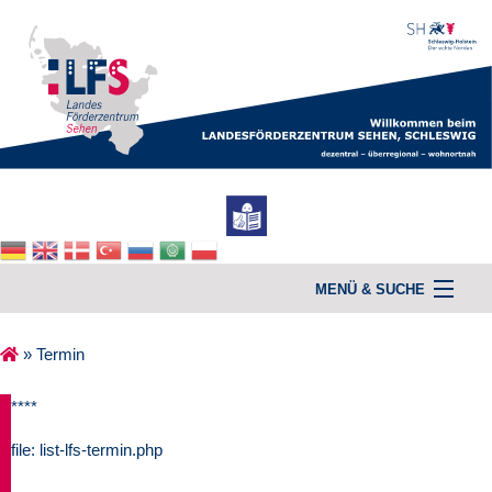
MENÜ & SUCHE
»
Termin
Home
****
Unterstützung & Beratung
file: list-lfs-termin.php
Kurse