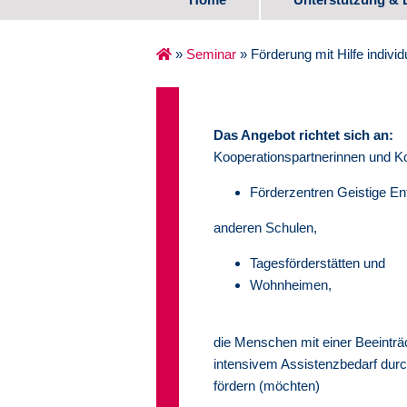
Spezifische Ange
»
Seminar
»
Förderung mit Hilfe individ
Erste Lebensjahr
Schulalter
Das Angebot richtet sich an:
Kooperationspartnerinnen und K
Übergang Schule
Förderzentren Geistige En
Medienzentrum
anderen Schulen,
Erfahrungsberich
Tagesförderstätten und
Wohnheimen,
die Menschen mit einer Beeintr
intensivem Assistenzbedarf durc
fördern (möchten)