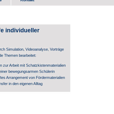
ads
e individueller
itwirkung
ch Simulation, Videoanalyse, Vorträge
de Themen bearbeitet:
n zur Arbeit mit Schatzkistenmaterialien
n einer bewegungsarmen Schülerin
ftes Arrangement von Fördermaterialien
ntwicklung
sfer in den eigenen Alltag
hte
ntlichungen