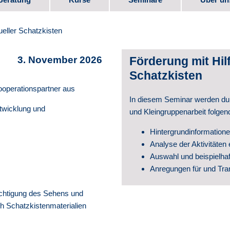
bote
Kurs-Programm
Seminar-Programm
Stellen
ueller Schatzkisten
e
Downlo
3. November 2026
Förderung mit Hilf
Elternm
Schatzkisten
ooperationspartner aus
 Beruf
Verein
In diesem Seminar werden dur
twicklung und
und Kleingruppenarbeit folgen
Partner
Hintergrundinformatione
te
Analyse der Aktivitäte
Videos
Auswahl und beispielha
Schul­e
Anregungen für und Tran
Geschic
ächtigung des Sehens und
h Schatzkistenmaterialien
Veröffe