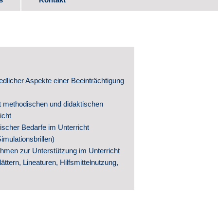
ads
itwirkung
dlicher Aspekte einer Beeinträchtigung
 methodischen und didaktischen
icht
ischer Bedarfe im Unterricht
imulationsbrillen)
men zur Unterstützung im Unterricht
ntwicklung
blättern, Lineaturen, Hilfsmittelnutzung,
hte
ntlichungen