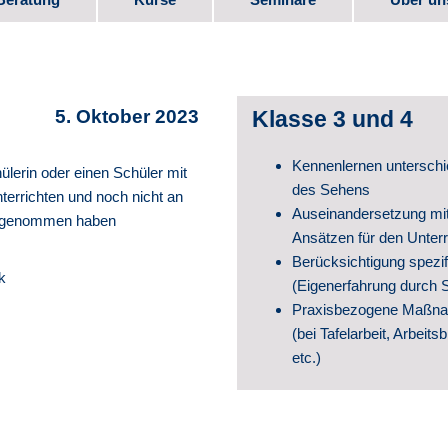
bote
Kurs-Programm
Seminar-Programm
Stellen
e
Downlo
5. Oktober 2023
Klasse 3 und 4
Elternm
Kennenlernen unterschie
ülerin oder einen Schüler mit
 Beruf
Verein
des Sehens
terrichten und noch nicht an
Auseinandersetzung mit
ilgenommen haben
Partner
Ansätzen für den Unterr
Berücksichtigung spezif
k
te
Videos
(Eigenerfahrung durch S
Praxisbezogene Maßnah
Schul­e
(bei Tafelarbeit, Arbeits
etc.)
Geschic
Veröffe