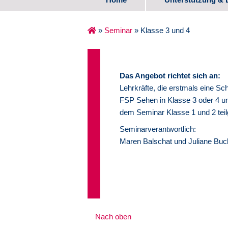
Spezifische Ange
»
Seminar
»
Klasse 3 und 4
Erste Lebensjahr
Schulalter
Das Angebot richtet sich an:
Lehrkräfte, die erstmals eine Sch
Übergang Schule
FSP Sehen in Klasse 3 oder 4 un
dem Seminar Klasse 1 und 2 te
Medienzentrum
Seminarverantwortlich:
Maren Balschat und Juliane Buc
Erfahrungsberich
Nach oben