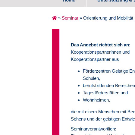
Spezifische Ange
»
Seminar
»
Orientierung und Mobilität
Erste Lebensjahr
Schulalter
Das Angebot richtet sich an:
Kooperationspartnerinnen und
Übergang Schule
Kooperationspartner aus
Medienzentrum
Förderzentren Geistige En
Schulen,
Erfahrungsberich
berufsbildenden Bereichen
Tagesförderstätten und
Wohnheimen,
die mit einem Menschen mit Bee
Sehens und der geistigen Entwic
Seminarverantwortlich: