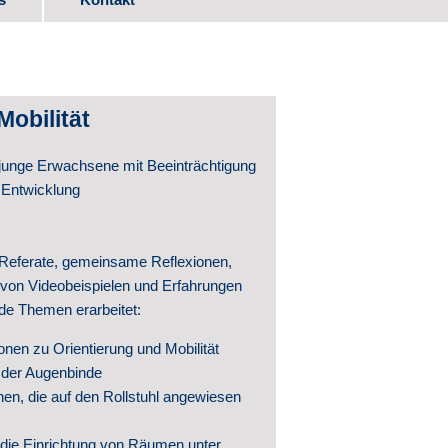
ads
Mobilität
itwirkung
 junge Erwachsene mit Beeinträchtigung
 Entwicklung
Referate, gemeinsame Reflexionen,
von Videobeispielen und Erfahrungen
nde Themen erarbeitet:
ntwicklung
nen zu Orientierung und Mobilität
 der Augenbinde
hte
en, die auf den Rollstuhl angewiesen
ntlichungen
r die Einrichtung von Räumen unter