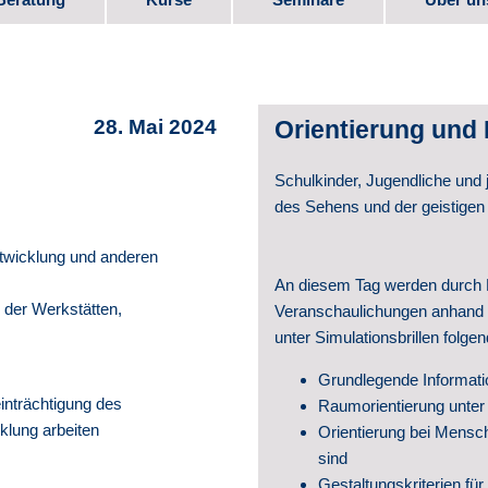
bote
Kurs-Programm
Seminar-Programm
Stellen
e
Downlo
28. Mai 2024
Orientierung und 
Elternm
Schulkinder, Jugendliche und
 Beruf
Verein
des Sehens und der geistigen
Partner
twicklung und anderen
An diesem Tag werden durch 
te
Videos
 der Werkstätten,
Veranschaulichungen anhand 
unter Simulationsbrillen folge
Schul­e
Grundlegende Informatio
inträchtigung des
Raumorientierung unter
Geschic
klung arbeiten
Orientierung bei Mensch
sind
Veröffe
Gestaltungskriterien fü