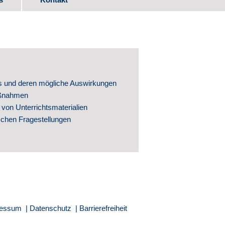
ads
itwirkung
s und deren mögliche Auswirkungen
aßnahmen
 von Unterrichtsmaterialien
schen Fragestellungen
ntwicklung
hte
ressum
Datenschutz
Barrierefreiheit
ntlichungen