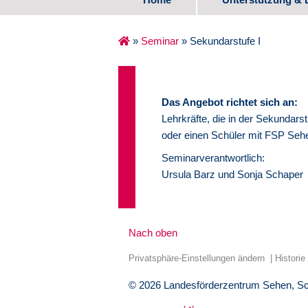
Spezifische Ange
»
Seminar
»
Sekundarstufe I
Erste Lebensjahr
Schulalter
Das Angebot richtet sich an:
Lehrkräfte, die in der Sekundarst
Übergang Schule
oder einen Schüler mit FSP Sehe
Seminarverantwortlich:
Medienzentrum
Ursula Barz und Sonja Schaper
Erfahrungsberich
Nach oben
Privatsphäre-Einstellungen ändern
Historie
© 2026 Landesförderzentrum Sehen, S