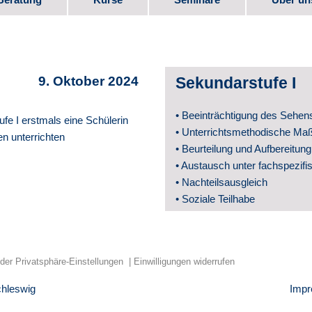
bote
Kurs-Programm
Seminar-Programm
Stellen
e
Downlo
9. Oktober 2024
Sekundarstufe I
Elternm
• Beeinträchtigung des Sehen
ufe I erstmals eine Schülerin
 Beruf
Verein
• Unterrichtsmethodische M
n unterrichten
• Beurteilung und Aufbereitung
Partner
• Austausch unter fachspezifi
• Nachteilsausgleich
te
Videos
• Soziale Teilhabe
Schul­e
Geschic
 der Privatsphäre-Einstellungen
Einwilligungen widerrufen
chleswig
Imp
Veröffe