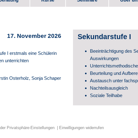
bote
Kurs-Programm
Seminar-Programm
Stellen
e
Downlo
17. November 2026
Sekundarstufe I
Elternm
Beeinträchtigung des S
ufe I erstmals eine Schülerin
 Beruf
Verein
Auswirkungen
n unterrichten
Unterrichtsmethodisc
Partner
Beurteilung und Aufbere
rstin Osterholz, Sonja Schaper
Austausch unter fachsp
te
Videos
Nachteilsausgleich
Soziale Teilhabe
Schul­e
Geschic
 der Privatsphäre-Einstellungen
Einwilligungen widerrufen
Veröffe