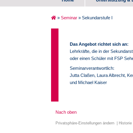
Spezifische Ange
»
Seminar
»
Sekundarstufe I
Erste Lebensjahr
Schulalter
Das Angebot richtet sich an:
Lehrkräfte, die in der Sekundarst
Übergang Schule
oder einen Schüler mit FSP Sehe
Seminarverantwortlich:
Medienzentrum
Jutta Claßen, Laura Albrecht, Ke
und Michael Kaiser
Erfahrungsberich
Nach oben
Privatsphäre-Einstellungen ändern
Historie