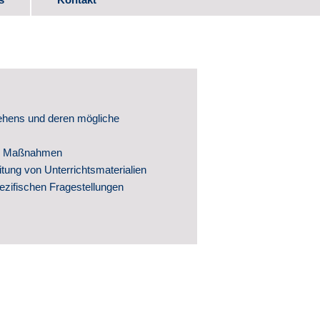
ads
itwirkung
ehens und deren mögliche
he Maßnahmen
itung von Unterrichtsmaterialien
ezifischen Fragestellungen
ntwicklung
hte
ntlichungen