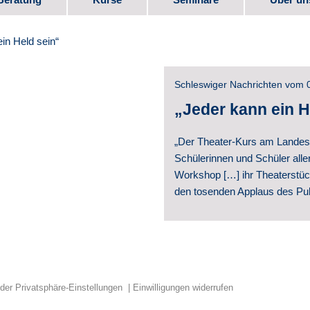
bote
Kurs-Programm
Seminar-Programm
Stellen
in Held sein“
e
Downlo
Schleswiger Nachrichten vom 
Elternm
„Jeder kann ein H
 Beruf
Verein
„Der Theater-Kurs am Landes
Schülerinnen und Schüler aller
Partner
Workshop […] ihr Theaterstüc
den tosenden Applaus des Pub
te
Videos
Schul­e
Geschic
 der Privatsphäre-Einstellungen
Einwilligungen widerrufen
Veröffe