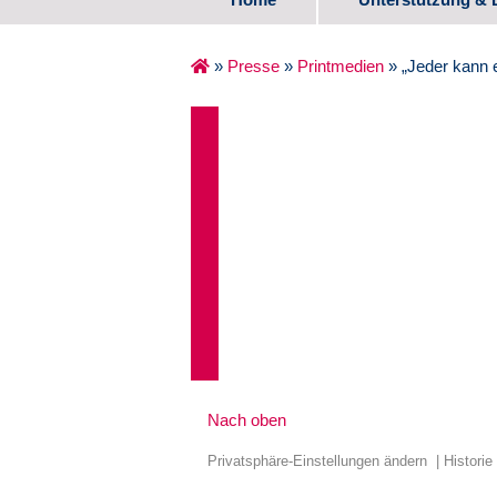
Spezifische Ange
»
Presse
»
Printmedien
»
„Jeder kann e
Erste Lebensjahr
Schulalter
Übergang Schule
Medienzentrum
Erfahrungsberich
Nach oben
Privatsphäre-Einstellungen ändern
Historie