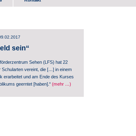
ads
09.02.2017
itwirkung
eld sein“
förderzentrum Sehen (LFS) hat 22
 Schularten vereint, die […] in einem
k erarbeitet und am Ende des Kurses
likums geerntet [haben].“
(mehr …)
ntwicklung
hte
ntlichungen