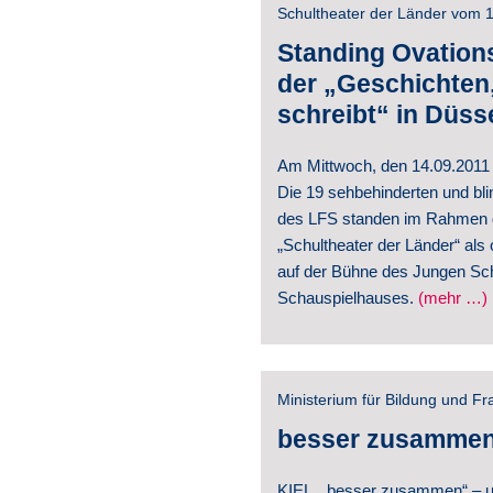
Schultheater der Länder vom 
Presse 
Standing Ovations
der „Geschichten,
schreibt“ in Düss
Am Mittwoch, den 14.09.2011 
Die 19 sehbehinderten und bl
des LFS standen im Rahmen d
„Schultheater der Länder“ als o
auf der Bühne des Jungen Sch
Schauspielhauses.
(mehr …)
Ministerium für Bildung und F
besser zusamme
KIEL. „besser zusammen“ – unt