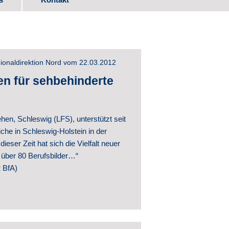
ads
gionaldirektion Nord vom 22.03.2012
itwirkung
en für sehbehinderte
en, Schleswig (LFS), unterstützt seit
he in Schleswig-Holstein in der
eser Zeit hat sich die Vielfalt neuer
 über 80 Berufsbilder…“
ntwicklung
 BfA)
hte
ntlichungen