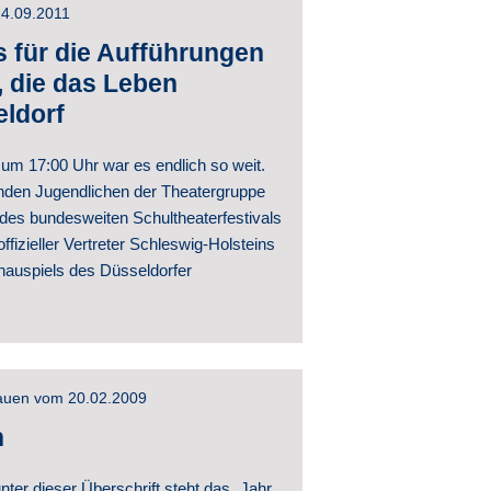
14.09.2011
& Archiv
 für die Aufführungen
 die das Leben
eldorf
um 17:00 Uhr war es endlich so weit.
inden Jugendlichen der Theatergruppe
es bundesweiten Schultheaterfestivals
ffizieller Vertreter Schleswig-Holsteins
auspiels des Düsseldorfer
rauen vom 20.02.2009
n
er dieser Überschrift steht das „Jahr