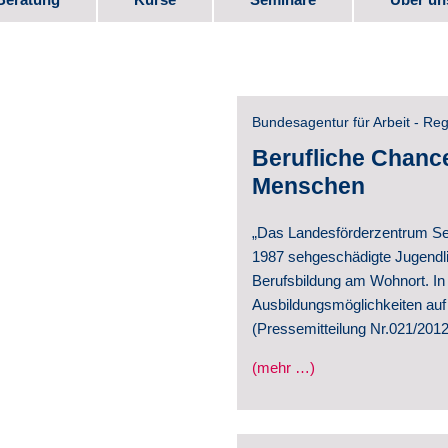
bote
Kurs-Programm
Seminar-Programm
Stellen
e
Downlo
Bundesagentur für Arbeit - Re
Elternm
Berufliche Chanc
Menschen
 Beruf
Verein
„Das Landesförderzentrum Seh
Partner
1987 sehgeschädigte Jugendlic
te
Berufsbildung am Wohnort. In di
Videos
Ausbildungsmöglichkeiten auf
Schul­e
(Pressemitteilung Nr.021/2012
(mehr …)
Geschic
Veröffe