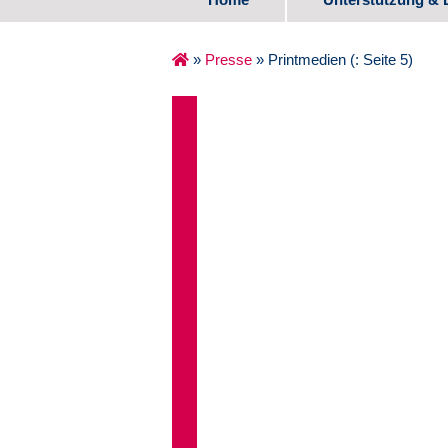
Spezifische Ange
»
Presse
»
Printmedien
(: Seite 5)
Erste Lebensjahr
Schulalter
Übergang Schule
Medienzentrum
Erfahrungsberich