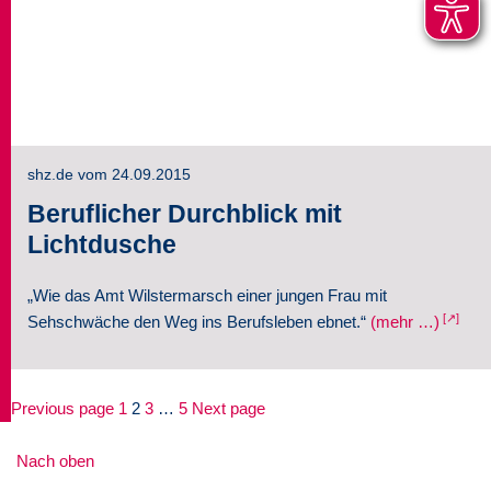
shz.de vom 24.09.2015
Beruflicher Durchblick mit
Lichtdusche
„Wie das Amt Wilstermarsch einer jungen Frau mit
Sehschwäche den Weg ins Berufsleben ebnet.“
(mehr …)
SEITENNUMMERIERUNG
Page
Page
Page
Page
Previous page
1
2
3
…
5
Next page
DER
BEITRÄGE
Nach oben