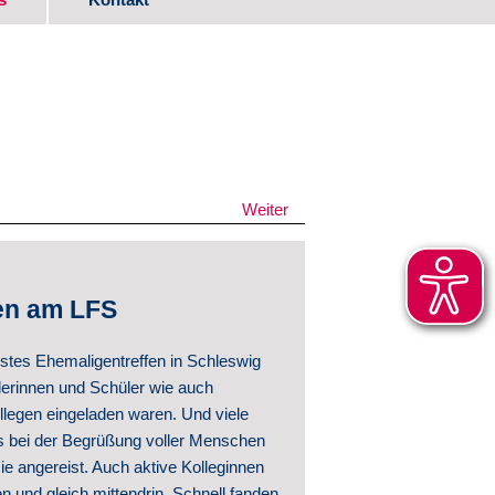
ads
itwirkung
Weiter
en am LFS
stes Ehemaligentreffen in Schleswig
ntwicklung
lerinnen und Schüler wie auch
llegen eingeladen waren. Und viele
hte
 bei der Begrüßung voller Menschen
ntlichungen
ie angereist. Auch aktive Kolleginnen
und gleich mittendrin. Schnell fanden