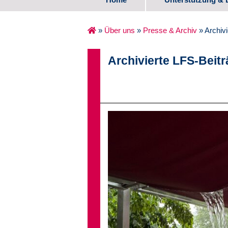
Spezifische Ange
»
Über uns
»
Presse & Archiv
»
Archiv
Erste Lebensjahr
Archivierte LFS-Beit
Schulalter
Übergang Schule
Medienzentrum
Erfahrungsberich